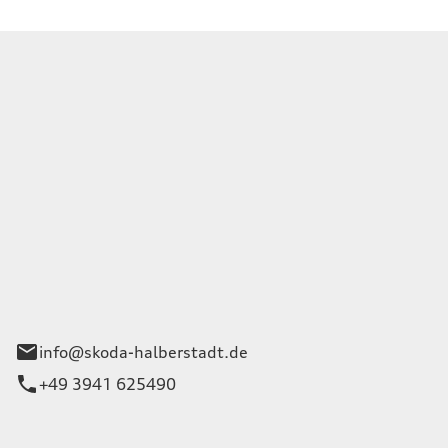
tadt | Niederlassung der
Wernigerode GmbH
rg 1
eben
info@skoda-halberstadt.de
+49 3941 625490
iten