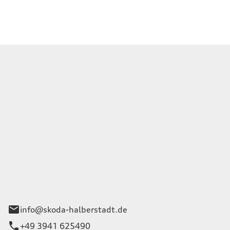
e im Sinne des VSBG
h nicht verpflichtet.
tadt | Niederlassung der
Wernigerode GmbH
rg 1
eben
info@skoda-halberstadt.de
+49 3941 625490